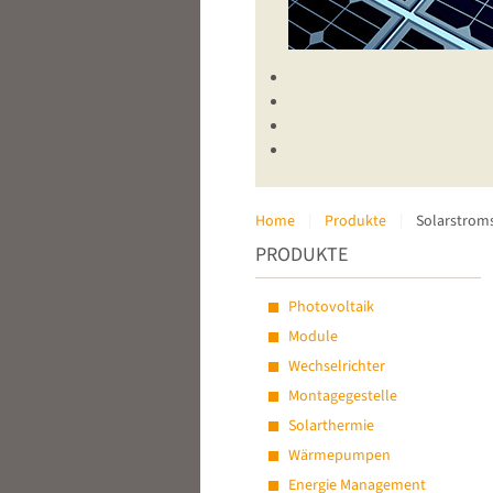
Home
Produkte
Solarstrom
PRODUKTE
Photovoltaik
Module
Wechselrichter
Montagegestelle
Solarthermie
Wärmepumpen
Energie Management