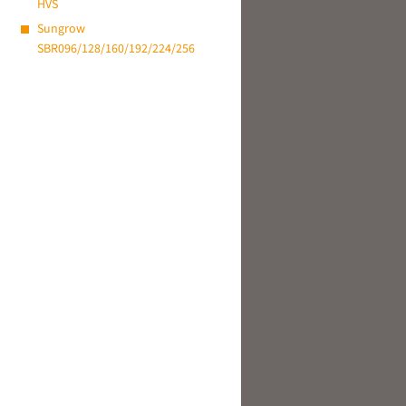
HVS
Sungrow
SBR096/128/160/192/224/256