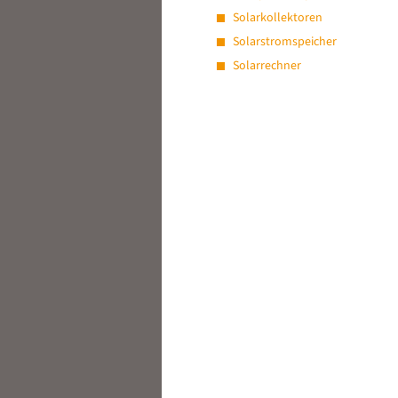
Solarkollektoren
Solarstromspeicher
Solarrechner